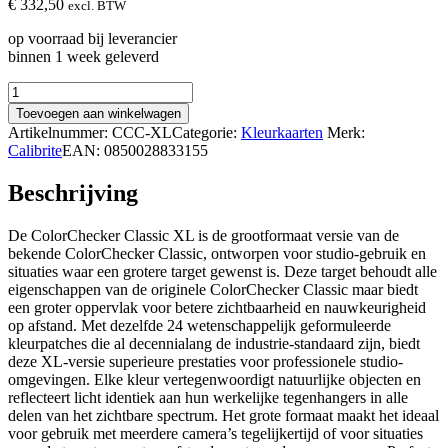
€
332,50
excl. BTW
op voorraad bij leverancier
binnen 1 week geleverd
Calibrite
ColorChecker
Toevoegen aan winkelwagen
Classic
Artikelnummer:
CCC-XL
Categorie:
Kleurkaarten
Merk:
XL
Calibrite
EAN:
0850028833155
aantal
Beschrijving
De ColorChecker Classic XL is de grootformaat versie van de
bekende ColorChecker Classic, ontworpen voor studio-gebruik en
situaties waar een grotere target gewenst is. Deze target behoudt alle
eigenschappen van de originele ColorChecker Classic maar biedt
een groter oppervlak voor betere zichtbaarheid en nauwkeurigheid
op afstand. Met dezelfde 24 wetenschappelijk geformuleerde
kleurpatches die al decennialang de industrie-standaard zijn, biedt
deze XL-versie superieure prestaties voor professionele studio-
omgevingen. Elke kleur vertegenwoordigt natuurlijke objecten en
reflecteert licht identiek aan hun werkelijke tegenhangers in alle
delen van het zichtbare spectrum. Het grote formaat maakt het ideaal
voor gebruik met meerdere camera’s tegelijkertijd of voor situaties