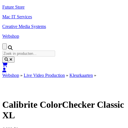
Naar
Future Store
de
Mac IT Services
inhoud
springen
Creative Media Systems
Webshop
Zoek
in
producten...
Webshop
»
Live Video Production
»
Kleurkaarten
»
Calibrite ColorChecker Classic
XL