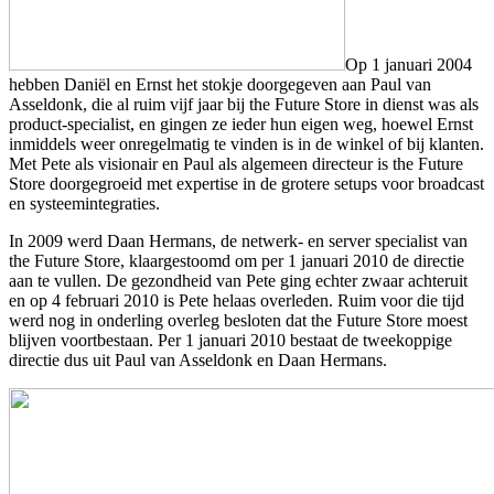
Op 1 januari 2004
hebben Daniël en Ernst het stokje doorgegeven aan Paul van
Asseldonk, die al ruim vijf jaar bij the Future Store in dienst was als
product-specialist, en gingen ze ieder hun eigen weg, hoewel Ernst
inmiddels weer onregelmatig te vinden is in de winkel of bij klanten.
Met Pete als visionair en Paul als algemeen directeur is the Future
Store doorgegroeid met expertise in de grotere setups voor broadcast
en systeemintegraties.
In 2009 werd Daan Hermans, de netwerk- en server specialist van
the Future Store, klaargestoomd om per 1 januari 2010 de directie
aan te vullen. De gezondheid van Pete ging echter zwaar achteruit
en op 4 februari 2010 is Pete helaas overleden. Ruim voor die tijd
werd nog in onderling overleg besloten dat the Future Store moest
blijven voortbestaan. Per 1 januari 2010 bestaat de tweekoppige
directie dus uit Paul van Asseldonk en Daan Hermans.