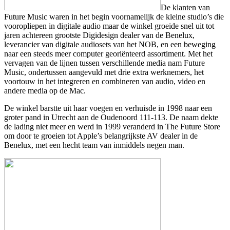
De klanten van
Future Music waren in het begin voornamelijk de kleine studio’s die
vooropliepen in digitale audio maar de winkel groeide snel uit tot
jaren achtereen grootste Digidesign dealer van de Benelux,
leverancier van digitale audiosets van het NOB, en een beweging
naar een steeds meer computer georiënteerd assortiment. Met het
vervagen van de lijnen tussen verschillende media nam Future
Music, ondertussen aangevuld met drie extra werknemers, het
voortouw in het integreren en combineren van audio, video en
andere media op de Mac.
De winkel barstte uit haar voegen en verhuisde in 1998 naar een
groter pand in Utrecht aan de Oudenoord 111-113. De naam dekte
de lading niet meer en werd in 1999 veranderd in The Future Store
om door te groeien tot Apple’s belangrijkste AV dealer in de
Benelux, met een hecht team van inmiddels negen man.