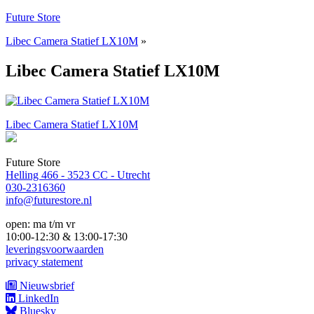
Naar
Future Store
de
Libec Camera Statief LX10M
»
inhoud
springen
Libec Camera Statief LX10M
Bericht
Libec Camera Statief LX10M
navigatie
Future Store
Helling 466 - 3523 CC - Utrecht
030-2316360
info@futurestore.nl
open: ma t/m vr
10:00-12:30 & 13:00-17:30
leveringsvoorwaarden
privacy statement
Nieuwsbrief
LinkedIn
Bluesky