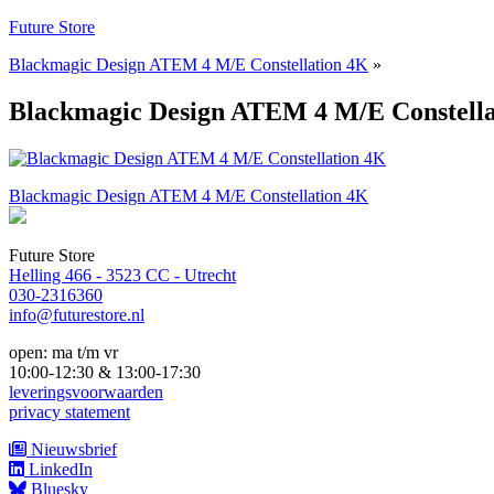
Naar
Future Store
de
Blackmagic Design ATEM 4 M/E Constellation 4K
»
inhoud
springen
Blackmagic Design ATEM 4 M/E Constella
Bericht
Blackmagic Design ATEM 4 M/E Constellation 4K
navigatie
Future Store
Helling 466 - 3523 CC - Utrecht
030-2316360
info@futurestore.nl
open: ma t/m vr
10:00-12:30 & 13:00-17:30
leveringsvoorwaarden
privacy statement
Nieuwsbrief
LinkedIn
Bluesky